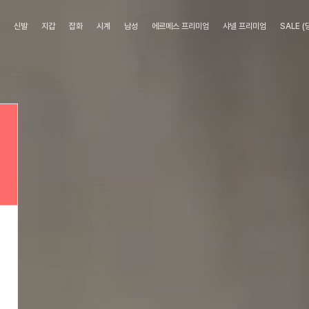
류
신발
지갑
잡화
시계
남성
에르메스 프리미엄
샤넬 프리미엄
SALE 