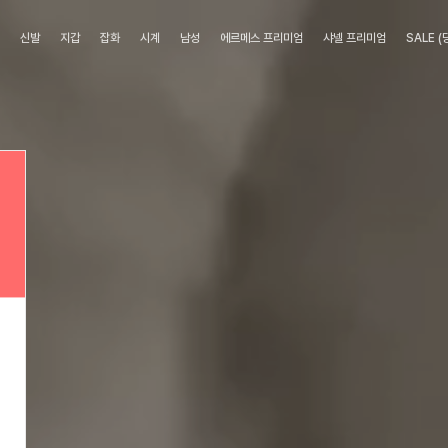
류
신발
지갑
잡화
시계
남성
에르메스 프리미엄
샤넬 프리미엄
SALE 